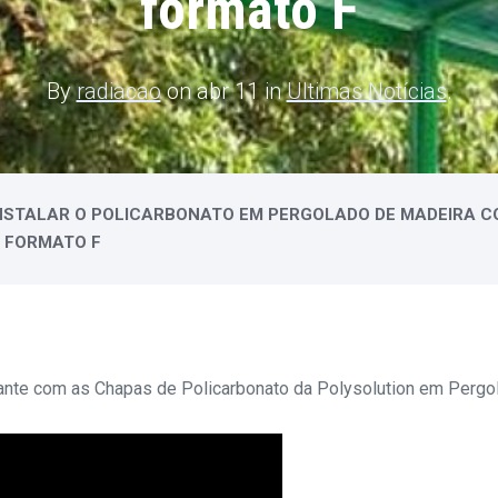
formato F
By
radiacao
on abr 11 in
Ultimas Notícias
.
NSTALAR O POLICARBONATO EM PERGOLADO DE MADEIRA C
E FORMATO F
ante com as Chapas de Policarbonato da Polysolution em Pergo