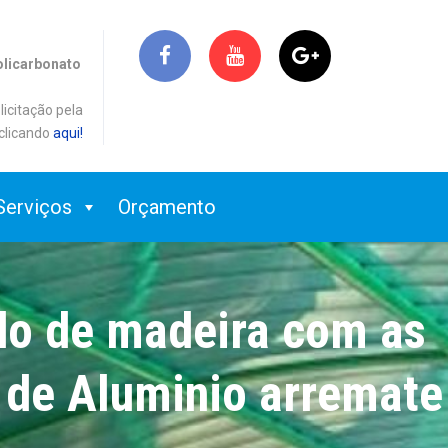
olicarbonato
licitação pela
clicando
aqui!
Serviços
Orçamento
do de madeira com as
l de Aluminio arremate