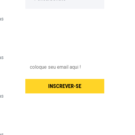
as
NEWSLETTER
Inscreva-se para receber nossas
novidades !
as
INSCREVER-SE
as
as