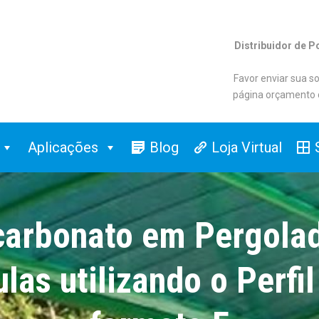
Distribuidor de P
Favor enviar sua so
página orçamento 
Aplicações
Blog
Loja Virtual
icarbonato em Pergola
las utilizando o Perfi