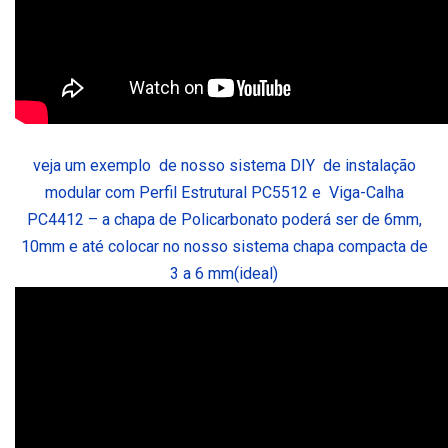
veja um exemplo de nosso sistema DIY de instalação
modular com Perfil Estrutural PC5512 e Viga-Calha
PC4412 – a chapa de Policarbonato poderá ser de 6mm,
10mm e até colocar no nosso sistema chapa compacta de
3 a 6 mm(ideal)