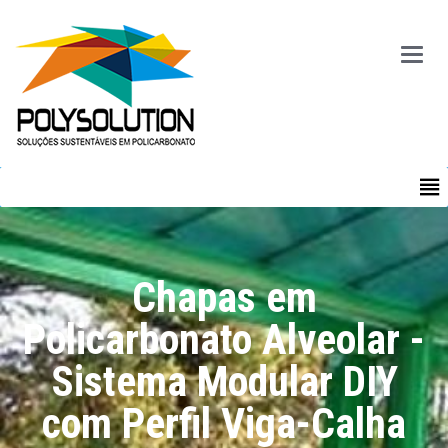
Main
Menu
MENU
Chapas em
Policarbonato Alveolar -
Sistema Modular DIY
com Perfil Viga-Calha