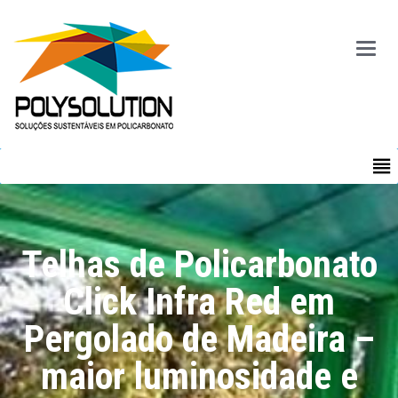
Main
Menu
MENU
Telhas de Policarbonato
Click Infra Red em
Pergolado de Madeira –
maior luminosidade e