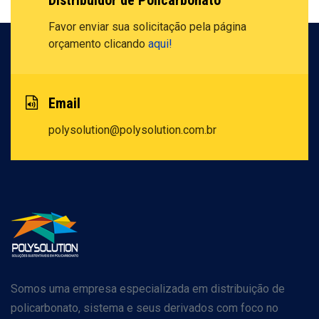
Distribuidor de Policarbonato
Favor enviar sua solicitação pela
página
orçamento clicando
aqui!
Email
polysolution@polysolution.com.br
Somos uma empresa especializada em distribuição de
policarbonato, sistema e seus derivados com foco no