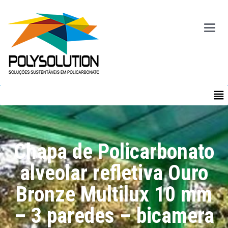
Main
Menu
MENU
Chapa de Policarbonato
alveolar refletiva Ouro
Bronze Multilux 10 mm
– 3 paredes – bicamera