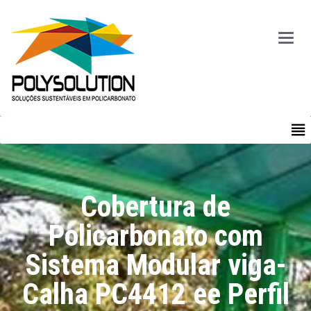
Main
Menu
MENU
Cobertura de
Policarbonato com
Sistema Modular viga-
Calha PC4412 ee Perfil