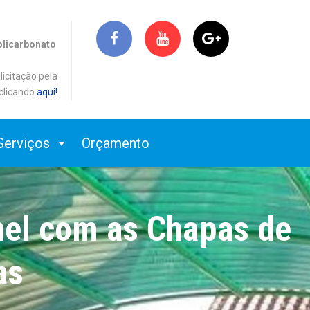
olicarbonato
licitação pela
clicando
aqui!
Serviços
Orçamento
nel com as Chapas de
as