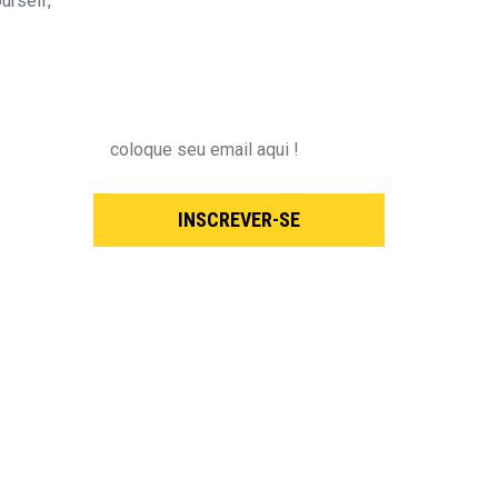
urself,
Inscreva-se para receber nossas
novidades !
INSCREVER-SE