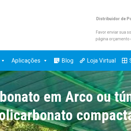
Distribuidor de P
Favor enviar sua so
página orçamento 
Aplicações
Blog
Loja Virtual
rbonato em Arco ou tú
olicarbonato compact