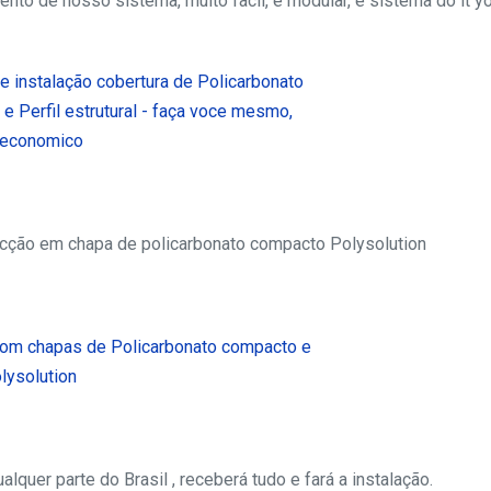
to de nosso sistema, muito facil, é modular, é sistema do it yo
cção em chapa de policarbonato compacto Polysolution
quer parte do Brasil , receberá tudo e fará a instalação.