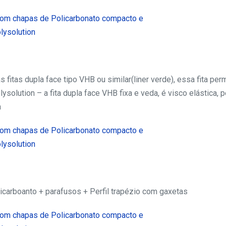
itas dupla face tipo VHB ou similar(liner verde), essa fita per
olysolution – a fita dupla face VHB fixa e veda, é visco elástica, 
a
olicarboanto + parafusos + Perfil trapézio com gaxetas