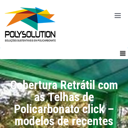
Main
Menu
MENU
Cobertura Retrátil com
as Telhas de
Policarbonato click –
modelos de recentes