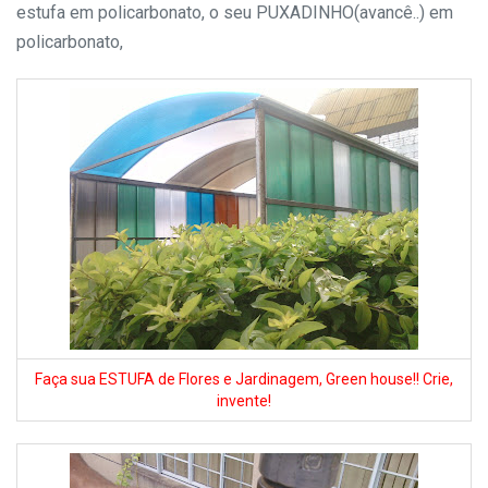
estufa em policarbonato, o seu PUXADINHO(avancê..) em
policarbonato,
Faça sua ESTUFA de Flores e Jardinagem, Green house!! Crie,
invente!