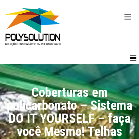
Main
Menu
MENU
Coberturas em
policarbonato – Sistema
DO IT YOURSELF – faça
você Mesmo! Telhas