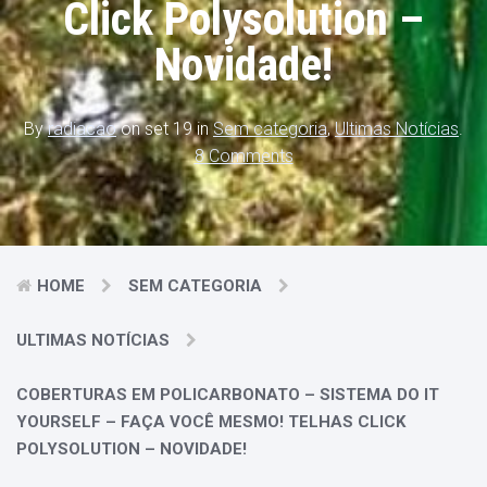
Click Polysolution –
Novidade!
By
radiacao
on set 19 in
Sem categoria
,
Ultimas Notícias
.
8 Comments
HOME
SEM CATEGORIA
ULTIMAS NOTÍCIAS
COBERTURAS EM POLICARBONATO – SISTEMA DO IT
YOURSELF – FAÇA VOCÊ MESMO! TELHAS CLICK
POLYSOLUTION – NOVIDADE!