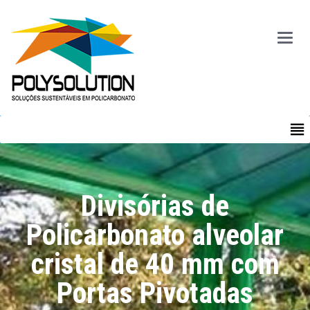
Main
Menu
MENU
Divisórias de
Policarbonato alveolar
cristal de 40 mm com
Portas Pivotadas