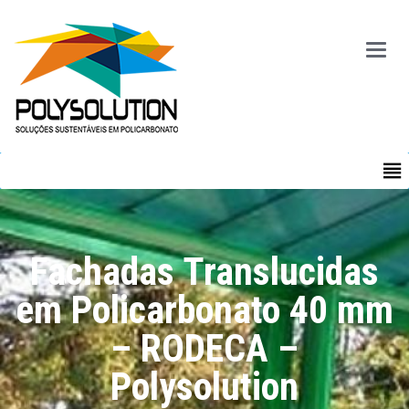
Main
Menu
MENU
Fachadas Translucidas
em Policarbonato 40 mm
– RODECA –
Polysolution