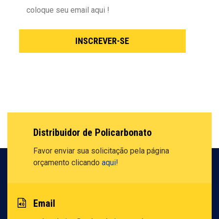
Distribuidor de Policarbonato
Favor enviar sua solicitação pela
página
orçamento clicando
aqui!
Email
polysolution@polysolution.com.br
Somos uma empresa especializada em distribuição de
policarbonato, sistema e seus derivados com foco no
produto na medida certa dentro do mais alto padrão de