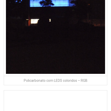
Policarbonato com LEDS coloridos – RGB
Policarbonato fachadas translucidas com util