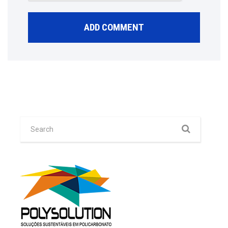
Somos uma empresa especializada em
distribuição de policarbonato, sistema e seus
derivados com foco no produto na medida certa
dentro do mais alto padrão de qualidade existente
no mercado brasileiro.
ULTÍMAS NOTÍCIAS