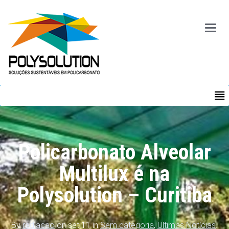
Main
Menu
MENU
Policarbonato Alveolar
Multilux é na
Polysolution – Curitiba
By
radiacao
on set 11 in
Sem categoria
,
Ultimas Notícias
.