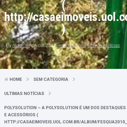
(
http://casaeimoveis.uol
)
By
radiacao
on out 23 in
Sem categoria
,
Ultimas Notícias
.
HOME
SEM CATEGORIA
ULTIMAS NOTÍCIAS
POLYSOLUTION – A POLYSOLUTION É UM DOS DESTAQUES 
E ACESSÓRIOS (
HTTP://CASAEIMOVEIS.UOL.COM.BR/ALBUM/FESQUA201