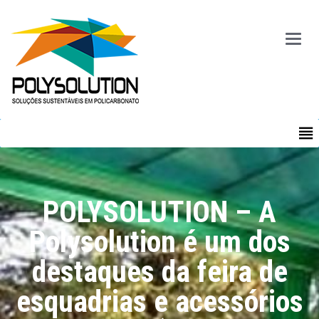
Main
Menu
MENU
POLYSOLUTION – A
Polysolution é um dos
destaques da feira de
esquadrias e acessórios