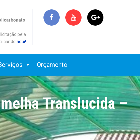
olicarbonato
licitação pela
clicando
aqui!
Serviços
Orçamento
rmelha Translucida –