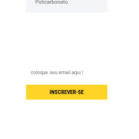
Policarbonato
NEWSLETTER
Inscreva-se para receber nossas
novidades !
INSCREVER-SE