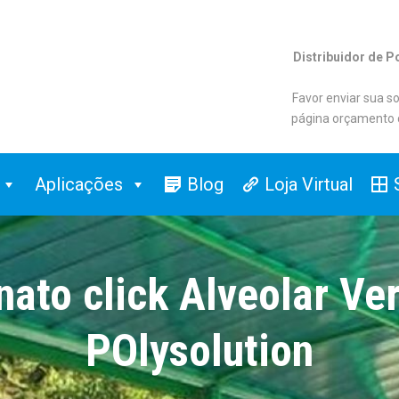
Distribuidor de P
Favor enviar sua so
página orçamento 
Aplicações
Blog
Loja Virtual
nato click Alveolar Ve
POlysolution