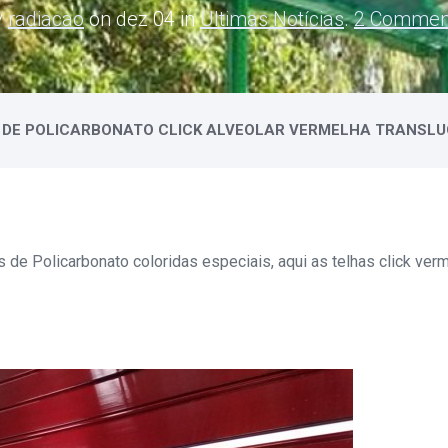
y
radiacao
on dez 04 in
Ultimas Notícias
.
2 Commen
 DE POLICARBONATO CLICK ALVEOLAR VERMELHA TRANSLU
s de Policarbonato coloridas especiais, aqui as telhas click ver