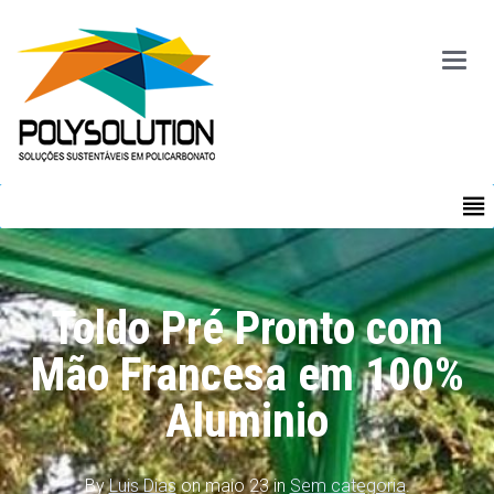
Main
Menu
MENU
Toldo Pré Pronto com
Mão Francesa em 100%
Aluminio
By
Luis Dias
on maio 23 in
Sem categoria
.