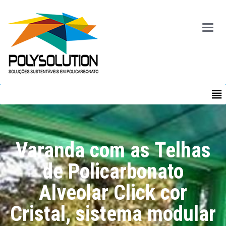
Main
Menu
MENU
Varanda com as Telhas
de Policarbonato
Alveolar Click cor
Cristal, sistema modular