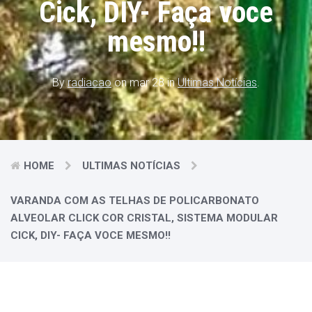
Cick, DIY- Faça voce
mesmo!!
By
radiacao
on mar 28 in
Ultimas Notícias
.
HOME
ULTIMAS NOTÍCIAS
VARANDA COM AS TELHAS DE POLICARBONATO
ALVEOLAR CLICK COR CRISTAL, SISTEMA MODULAR
CICK, DIY- FAÇA VOCE MESMO!!