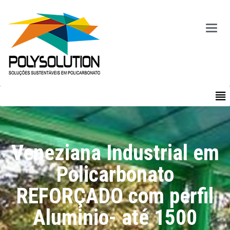
Main
Menu
MENU
Veneziana Industrial em
Policarbonato
REFORÇADO com perfil
Aluminio- até 1500